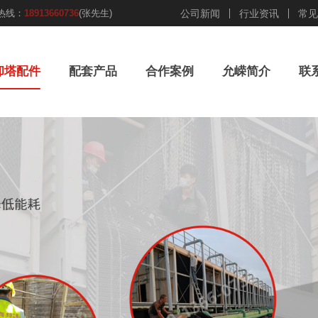
热线：
18913660736
(张先生)
公司新闻
行业资讯
常见
却塔配件
配套产品
合作案例
允嵘简介
联