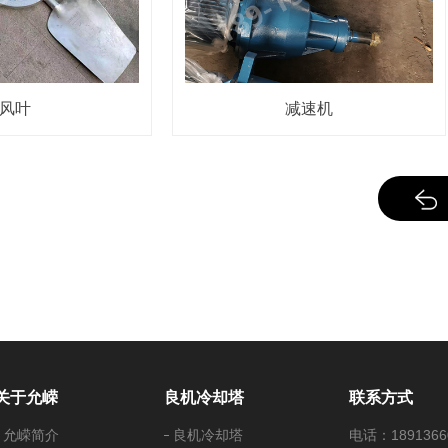
叶
减速机
关于允嵘
良机冷却塔
联系方式
允嵘简介
良机冷却塔
电话：1891366